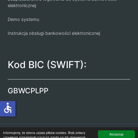
elektronicznej
Demo systemu
Instrukcja obsługi bankowości elektronicznej
Kod BIC (SWIFT):
GBWCPLPP
accessible
© 2026 BS Iłów
Informujemy, że strona używa plików cookies. Brak zmiany
Akceptuję
ustawienia przeglądarki oznacza zgodę na ich stosowanie.