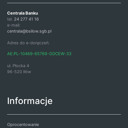
Centrala Banku
tel.
24 277 41 16
e-mail:
centrala@bsilow.sgb.pl
Adres do e-doręczeń:
AE:PL-10469-65769-GDCEW-33
ul. Płocka 4
96-520 Iłów
Informacje
Oprocentowanie