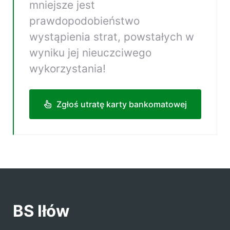
mniejsze jest
prawdopodobieństwo
wystąpienia strat, powstałych w
wyniku jej nieuczciwego
wykorzystania!
Zgłoś utratę karty bankomatowej
BS Iłów