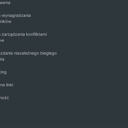
rawna
a wynagradzania
ników
a zarządzania konfliktami
sów
zdanie niezależnego biegłego
nta
cing
ne linki
ność