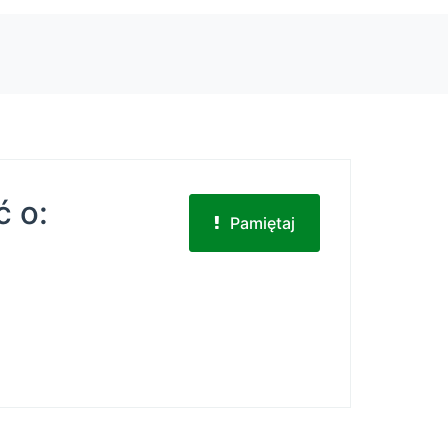
ć o:
Pamiętaj