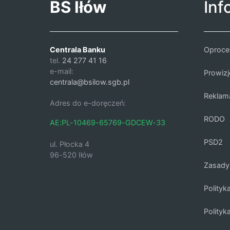
BS Iłów
Inf
Centrala Banku
Oproce
tel.
24 277 41 16
e-mail:
Prowizj
centrala@bsilow.sgb.pl
Reklam
Adres do e-doręczeń:
RODO
AE:PL-10469-65769-GDCEW-33
PSD2
ul. Płocka 4
96-520 Iłów
Zasady 
Polityk
Polityk