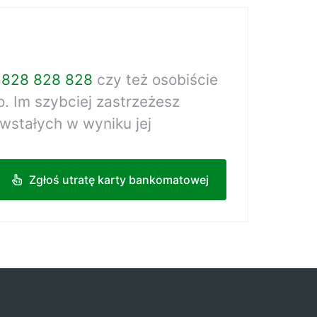
 828 828 828
czy też osobiście
. Im szybciej zastrzeżesz
wstałych w wyniku jej
Zgłoś utratę karty bankomatowej