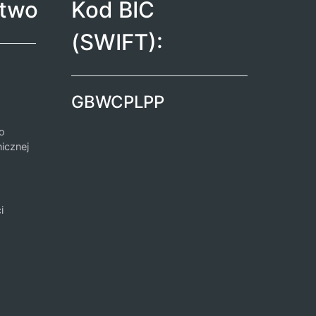
two
Kod BIC
(SWIFT):
GBWCPLPP
o
icznej
i