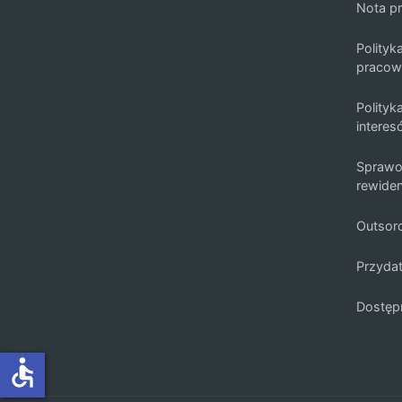
Nota p
Polityk
pracow
Polityk
intere
Sprawo
rewide
Outsor
Przydat
Dostęp
accessible