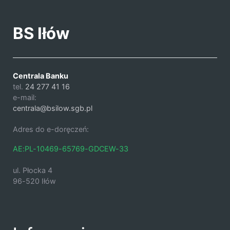
BS Iłów
Centrala Banku
tel.
24 277 41 16
e-mail:
centrala@bsilow.sgb.pl
Adres do e-doręczeń:
AE:PL-10469-65769-GDCEW-33
ul. Płocka 4
96-520 Iłów